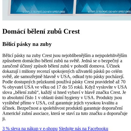
Domácí bělení zubů Crest
Bělicí pásky na zuby
Bělicí pásky na zuby Crest jsou nejoblíbenějším a nejspolehlivějším
způsobem domácího bělení zubů na světě. Jedná se o bezpečný a
zaručeně účinný způsob bělení zubů v pohodlí domova. Účinek
dokazují i miliony recenzí spokojených uživatelů pásků po celém
světě, ale samozřejmě hlavně v USA, odkud tyto pásky pocházejí.
Podle dostupných průzkumů používá pásky Crest pravidelně až 70
% obyvatel USA ve věku od 17 do 55 roků. Když vyslovíte v USA
slova „bělení zubů“, každý si hned vybaví v hlavě značku Crest. Je
to absolutní číslo 1 v oblasti ústní hygieny v USA. Produkty jsou
vyráběné přímo v USA, což garantuje jejich vysokou kvalitu a
účinek. Bezpečnost a spolehlivost produktů garantuje doporučení
Americké zubní asociace, která se staví za tuto značku a doporučuje
ji.
3 % sleva na nákup v e-shopu
Sledujte nás na Facebooku