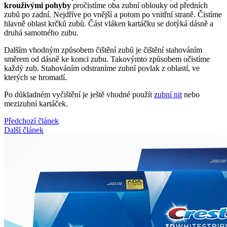
krouživými pohyby
pročistíme oba zubní oblouky od předních
zubů po zadní. Nejdříve po vnější a potom po vnitřní straně. Čistíme
hlavně oblast krčků zubů. Část vláken kartáčku se dotýká dásně a
druhá samotného zubu.
Dalším vhodným způsobem čištění zubů je čištění stahováním
směrem od dásně ke konci zubu. Takovýmto způsobem očistíme
každý zub. Stahováním odstraníme zubní povlak z oblastí, ve
kterých se hromadí.
Po důkladném vyčištění je ještě vhodné použít
zubní nit
nebo
mezizubní kartáček.
Předchozí článek
Další článek