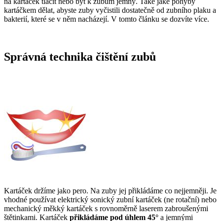
na kartáček tlačit nebo být k zubům jemný. Také jaké pohyby
kartáčkem dělat, abyste zuby vyčistili dostatečně od zubního plaku a
bakterií, které se v něm nacházejí. V tomto článku se dozvíte více.
Správná technika čištění zubů
Kartáček držíme jako pero. Na zuby jej přikládáme co nejjemněji. Je
vhodné používat elektrický sonický zubní kartáček (ne rotační) nebo
mechanický měkký kartáček s rovnoměrně laserem zabroušenými
štětinkami. Kartáček
přikládáme pod úhlem 45°
a jemnými